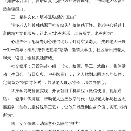
（如肢体训练）、言语康复（如中风后语言训练），帮助老人恢复生
活自理能力。
三、精神文化：填补孤独感的“空白”
许多老人的孤独感源于社交缺失与价值感下降。养老中心通过丰
富的精神文化服务，让老人“老有所乐、老有所学、老有所为”：
心理关怀：配备专职心理咨询师，针对空巢老人、失独老人开展
一对一疏导；组织“陪伴志愿者”活动，邀请大学生、社区居民陪老人
聊天、读报，缓解孤独情绪。
社交娱乐：开设兴趣小组（书法、绘画、手工、戏曲）、集体活
动（生日会、节日庆典、户外踏青），让老人找到志同道合的伙伴；
定期举办“银龄才艺秀”，鼓励老人展示特长，增强自信心。
终身学习与价值实现：开设智能手机课程（微信使用、视频通
话）、健康知识讲座，帮助老人适应数字时代；组织老人参与社区志
愿服务（如教儿童传统手工艺），让他们感受到自身价值，实现“老有
所为”。
四、安全保障：消除意外风险的“担忧”