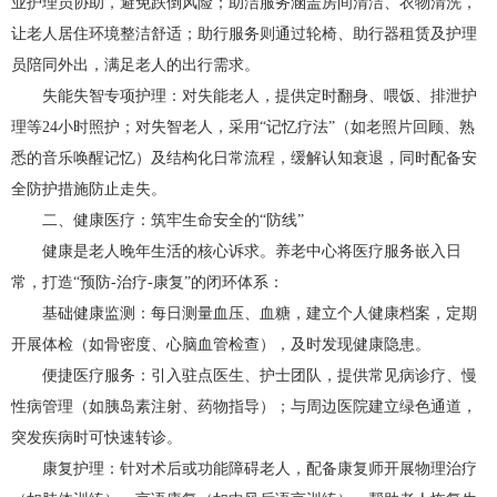
业护理员协助，避免跌倒风险；助洁服务涵盖房间清洁、衣物清洗，
让老人居住环境整洁舒适；助行服务则通过轮椅、助行器租赁及护理
员陪同外出，满足老人的出行需求。
失能失智专项护理：对失能老人，提供定时翻身、喂饭、排泄护
理等24小时照护；对失智老人，采用“记忆疗法”（如老照片回顾、熟
悉的音乐唤醒记忆）及结构化日常流程，缓解认知衰退，同时配备安
全防护措施防止走失。
二、健康医疗：筑牢生命安全的“防线”
健康是老人晚年生活的核心诉求。养老中心将医疗服务嵌入日
常，打造“预防-治疗-康复”的闭环体系：
基础健康监测：每日测量血压、血糖，建立个人健康档案，定期
开展体检（如骨密度、心脑血管检查），及时发现健康隐患。
便捷医疗服务：引入驻点医生、护士团队，提供常见病诊疗、慢
性病管理（如胰岛素注射、药物指导）；与周边医院建立绿色通道，
突发疾病时可快速转诊。
康复护理：针对术后或功能障碍老人，配备康复师开展物理治疗