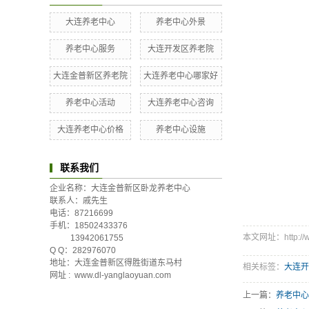
大连养老中心
养老中心外景
养老中心服务
大连开发区养老院
大连金普新区养老院
大连养老中心哪家好
养老中心活动
大连养老中心咨询
大连养老中心价格
养老中心设施
联系我们
企业名称：大连金普新区卧龙养老中心
联系人：戚先生
电话：87216699
手机：18502433376
本文网址：http://ww
13942061755
Q Q：282976070
地址：大连金普新区得胜街道东马村
相关标签：
大连开
网址 : www.dl-yanglaoyuan.com
上一篇：
养老中心