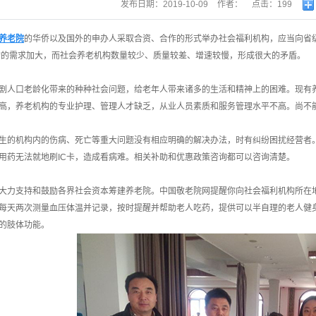
发布日期：
2019-10-09
作者：
点击：
199
养老院
的华侨以及国外的申办人采取合资、合作的形式举办社会福利机构，应当向省
构的需求加大，而社会养老机构数量较少、质量较差、增速较慢，形成很大的矛盾。
剧人口老龄化带来的种种社会问题，给老年人带来诸多的生活和精神上的困难。现有
高，养老机构的专业护理、管理人才缺乏，从业人员素质和服务管理水平不高。尚不
生的机构内的伤病、死亡等重大问题没有相应明确的解决办法，时有纠纷困扰经营者
用药无法就地刷IC卡，造成看病难。相关补助和优惠政策咨询都可以咨询清楚。
大力支持和鼓励各界社会资本筹建养老院。中国敬老院网提醒你向社会福利机构所在
每天两次测量血压体温并记录，按时提醒并帮助老人吃药，提供可以半自理的老人健
的肢体功能。